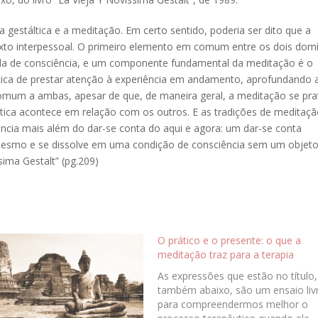
 gestáltica e a meditação. Em certo sentido, poderia ser dito que a
exto interpessoal. O primeiro elemento em comum entre os dois dom
da de consciência, e um componente fundamental da meditação é o
rática de prestar atenção à experiência em andamento, aprofundando 
omum a ambas, apesar de que, de maneira geral, a meditação se pra
áltica acontece em relação com os outros. E as tradições de meditaç
ia mais além do dar-se conta do aqui e agora: um dar-se conta
 mesmo e se dissolve em uma condição de consciência sem um objeto
sima Gestalt” (pg.209)
O prático e o presente: o que a
meditação traz para a terapia
As expressões que estão no título,
também abaixo, são um ensaio liv
para compreendermos melhor o