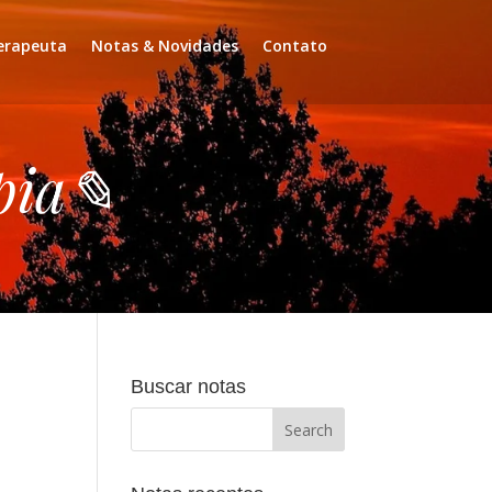
erapeuta
Notas & Novidades
Contato
apia✎
Buscar notas