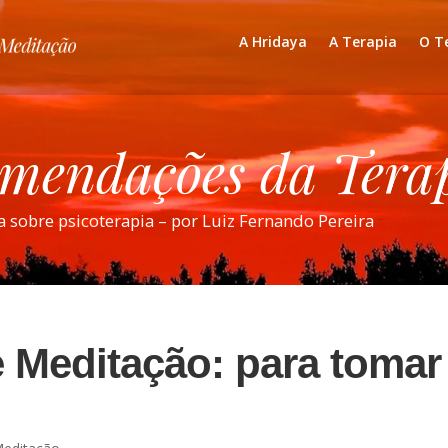
A Hridaya
A Terapia
O T
omendações da Ter
a sobre psicoterapia – por Luiz Fernando Pereira
e Meditação: para tomar