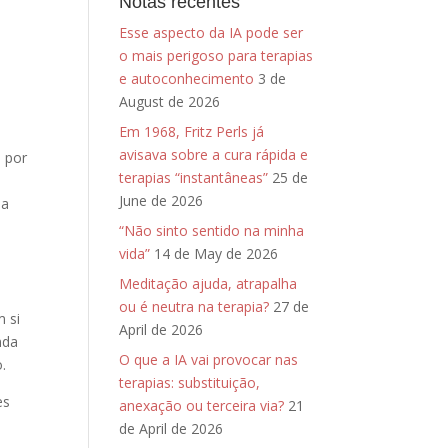
Notas recentes
Esse aspecto da IA pode ser
o mais perigoso para terapias
e autoconhecimento
3 de
August de 2026
Em 1968, Fritz Perls já
avisava sobre a cura rápida e
a por
terapias “instantâneas”
25 de
June de 2026
oa
,
“Não sinto sentido na minha
vida”
14 de May de 2026
Meditação ajuda, atrapalha
ou é neutra na terapia?
27 de
 si
April de 2026
nda
O que a IA vai provocar nas
.
terapias: substituição,
es
anexação ou terceira via?
21
de April de 2026