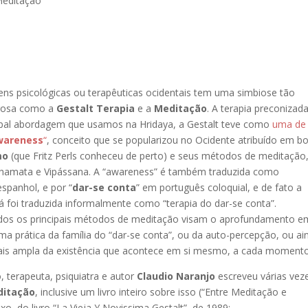
editação
ns psicológicas ou terapêuticas ocidentais tem uma simbiose tão
erosa como a
Gestalt Terapia
e a
Meditação
. A terapia preconizad
ncipal abordagem que usamos na Hridaya, a Gestalt teve como
uma de
wareness
“
, conceito que se popularizou no Ocidente atribuído em b
mo
(que Fritz Perls conheceu de perto) e seus métodos de meditação
Shamata e Vipássana. A “awareness” é também traduzida como
espanhol, e por “
dar-se conta
” em português coloquial, e de fato a
já foi traduzida informalmente como “terapia do dar-se conta”.
dos os principais métodos de meditação visam o aprofundamento em
 prática da família do “dar-se conta”, ou da auto-percepção, ou ai
is ampla da existência que acontece em si mesmo, a cada momento
, terapeuta, psiquiatra e autor
Claudio Naranjo
escreveu várias vez
ditação
, inclusive um livro inteiro sobre isso (“Entre Meditação e
xo, do livro “La Vieja Y Novissima Gestalt”, de 1989: