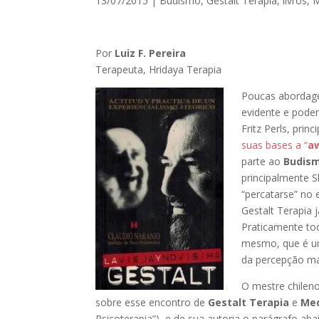
13/07/2015
|
Budismo
,
Gestalt Terapia
,
livros
,
M
Por
Luiz F. Pereira
Terapeuta, Hridaya Terapia
Poucas abordage
evidente e pod
Fritz Perls, pri
suas bases a “
a
parte ao
Budis
principalmente 
“percatarse” no 
Gestalt Terapia 
Praticamente to
mesmo, que é uma
da percepção ma
O mestre chileno
sobre esse encontro de
Gestalt Terapia
e
Me
Psicoterapia”), e de sua autoria o parágrafo abai