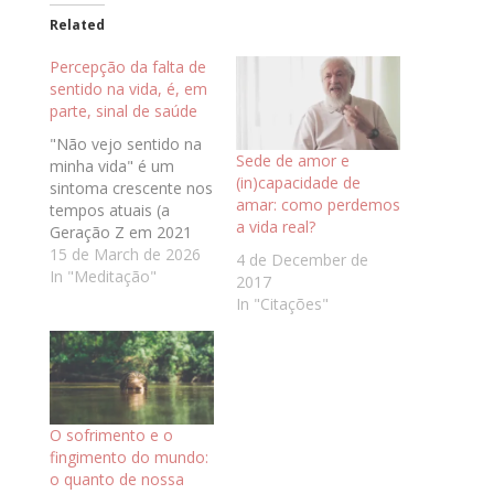
Related
Percepção da falta de
sentido na vida, é, em
parte, sinal de saúde
"Não vejo sentido na
Sede de amor e
minha vida" é um
(in)capacidade de
sintoma crescente nos
amar: como perdemos
tempos atuais (a
a vida real?
Geração Z em 2021
registrou 42% de
15 de March de 2026
4 de December de
incidência de sintomas
In "Meditação"
2017
como tristeza e
In "Citações"
desesperança, o
dobro da geração
Millenium, de acordo
com a CDC Youth Risk
Behav­ior Sur­vey) e é
um sinal, na verdade,
O sofrimento e o
de saúde do…
fingimento do mundo:
o quanto de nossa