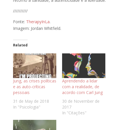
retorno à sanidade, à autenticidade e à liberdade.
//////////
Fonte:
TherapyInLa
.
Imagem: Jordan Whitfield.
Related
Jung, as crises políticas
Aprendendo a lidar
e as auto-críticas
com a realidade, de
pessoais
acordo com Carl Jung
31 de May de 2018
30 de November de
In "Psicologia"
2017
In "Citações"