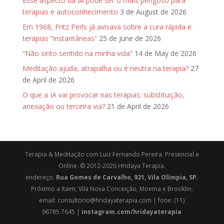
Esse aspecto da IA pode ser o mais perigoso para
terapias e autoconhecimento
3 de August de 2026
Em 1968, Fritz Perls já avisava sobre a cura rápida e
terapias “instantâneas”
25 de June de 2026
“Não sinto sentido na minha vida”
14 de May de 2026
Meditação ajuda, atrapalha ou é neutra na terapia?
27
de April de 2026
O que a IA vai provocar nas terapias: substituição,
anexação ou terceira via?
21 de April de 2026
Terapia & Meditação com Luiz Fernando Pereira. Presencial e
Online. © 2012-2026 Hridaya Terapia.
endereço:
Rua Gomes de Carvalho, 921, Vila Olímpia, SP
.
Próximo a Itaim, Vila Nova Conceição, Moema e Brooklin.
email: consultorio@hridayaterapia.com | fone: (11)
96785.7645 |
instagram.com/hridayaterapia