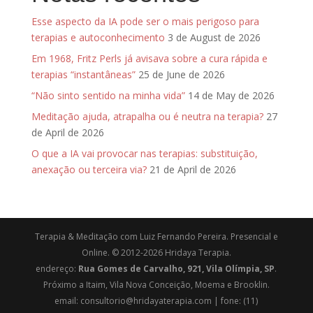
Esse aspecto da IA pode ser o mais perigoso para
terapias e autoconhecimento
3 de August de 2026
Em 1968, Fritz Perls já avisava sobre a cura rápida e
terapias “instantâneas”
25 de June de 2026
“Não sinto sentido na minha vida”
14 de May de 2026
Meditação ajuda, atrapalha ou é neutra na terapia?
27
de April de 2026
O que a IA vai provocar nas terapias: substituição,
anexação ou terceira via?
21 de April de 2026
Terapia & Meditação com Luiz Fernando Pereira. Presencial e
Online. © 2012-2026 Hridaya Terapia.
endereço:
Rua Gomes de Carvalho, 921, Vila Olímpia, SP
.
Próximo a Itaim, Vila Nova Conceição, Moema e Brooklin.
email: consultorio@hridayaterapia.com | fone: (11)