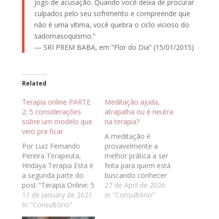
jogo de acusação. Quando você deixa de procurar
culpados pelo seu sofrimento e compreende que
não é uma vítima, você quebra o ciclo vicioso do
sadomasoquismo.”
— SRI PREM BABA, em “Flor do Dia” (15/01/2015)
Related
Terapia online PARTE
Meditação ajuda,
2: 5 considerações
atrapalha ou é neutra
sobre um modelo que
na terapia?
veio pra ficar
A meditação é
Por Luiz Fernando
provavelmente a
Pereira Terapeuta,
melhor prática a ser
Hridaya Terapia Esta é
feita para quem está
a segunda parte do
buscando conhecer
post "Terapia Online: 5
mais de si mesmo e
27 de April de 2026
observações sobre um
11 de January de 2021
da vida. E como isso
In "Consultório"
modelo que veio pra
In "Consultório"
está implícito no
ficar" (a parte 1 está
processo terapêutico,