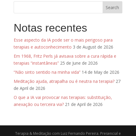
psicoterapêutico. Ele
chegou a afirmar que
o sonho é a via real
para…
Notas recentes
Esse aspecto da IA pode ser o mais perigoso para
terapias e autoconhecimento
3 de August de 2026
Em 1968, Fritz Perls já avisava sobre a cura rápida e
terapias “instantâneas”
25 de June de 2026
“Não sinto sentido na minha vida”
14 de May de 2026
Meditação ajuda, atrapalha ou é neutra na terapia?
27
de April de 2026
O que a IA vai provocar nas terapias: substituição,
anexação ou terceira via?
21 de April de 2026
Terapia & Meditação com Luiz Fernando Pereira. Presencial e