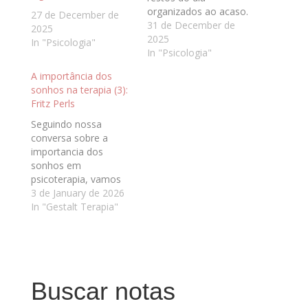
organizados ao acaso.
27 de December de
Eles são uma das
31 de December de
2025
formas mais sérias e
2025
In "Psicologia"
precisas de
In "Psicologia"
comunicação da
A importância dos
psique consigo
sonhos na terapia (3):
mesma. Ignorar os
Fritz Perls
sonhos, para Jung, era
como tentar
Seguindo nossa
compreender uma
conversa sobre a
pessoa ouvindo
importancia dos
apenas metade do
sonhos em
que ela…
psicoterapia, vamos
até Fritz Perls,
3 de January de 2026
fundador da Gestalt
In "Gestalt Terapia"
Terapia, uma das
abordagens clínica
principais que usamos
aqui. Para Perls, os
sonhos ocupam um
Buscar notas
lugar absolutamente
central no trabalho