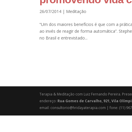
26/07/2014
|
Meditação
“Um dos maiores benefícios é que com a práti
ao invés de reagir de forma automática”. Steph
no Brasil e entrevistado...
Terapia & Meditação com Luiz Fernando Pereira. Presen
endereço:
Rua Gomes de Carvalho, 921, Vila Olímpi
email: consultorio@hridayaterapia.com | fone: (11) 9