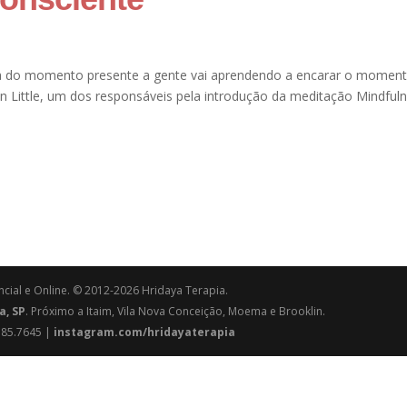
ca do momento presente a gente vai aprendendo a encarar o momen
en Little, um dos responsáveis pela introdução da meditação Mindful
cial e Online. © 2012-2026 Hridaya Terapia.
a, SP
. Próximo a Itaim, Vila Nova Conceição, Moema e Brooklin.
6785.7645 |
instagram.com/hridayaterapia