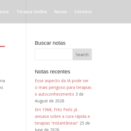
euta
Terapia Online
Notas
Contato
 –
Buscar notas
Notas recentes
 na
Esse aspecto da IA pode ser
os
o mais perigoso para terapias
e autoconhecimento
3 de
August de 2026
Em 1968, Fritz Perls já
avisava sobre a cura rápida e
terapias “instantâneas”
25 de
June de 2026