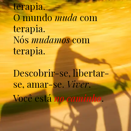
terapia.
O mundo
muda
com
terapia.
Nós
mudamos
com
terapia.
Descobrir-se, libertar-
se, amar-se.
Viver
.
Você está
no caminho
.