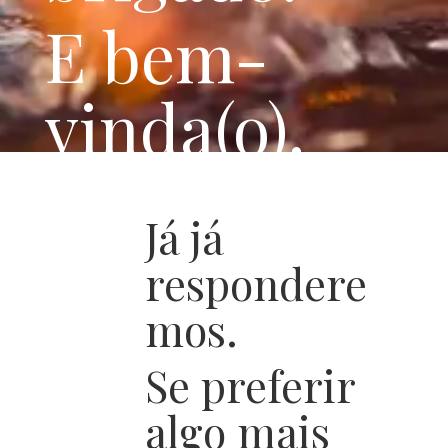
E bem-
vinda(o).
Já já
respondere
mos.
Se preferir
algo mais