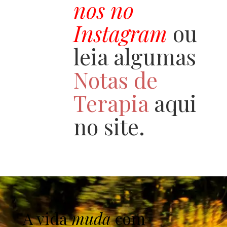
nos no
Instagram
ou
leia algumas
Notas de
Terapia
aqui
no site.
A vida
muda
com